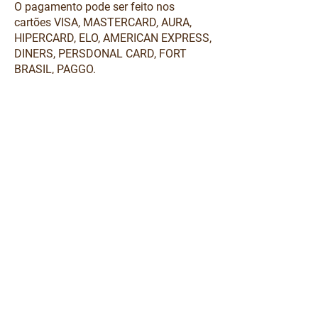
O pagamento pode ser feito nos
cartões VISA, MASTERCARD, AURA,
HIPERCARD, ELO, AMERICAN EXPRESS,
DINERS, PERSDONAL CARD, FORT
BRASIL, PAGGO.
Usando o PAGSEGURO UOL você tem a
tranquilidade de fazer uma operação
segura através de cartão de crédito ou
boleto bancário, bastando clicar no
botão abaixo.